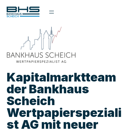
Zum
Inhalt
springen
Kapitalmarktteam
der Bankhaus
Scheich
Wertpapierspeziali
st AG mit neuer